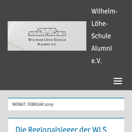
Zum
Wilhelm-
Inhalt
springen
Löhe-
Schule
Alumni
e.V.
Menü
MONAT:
FEBRUAR 2019
Die Regionalsieger der WLS