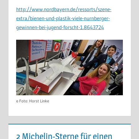
http://www.nordbayern.de/ressorts/szene-
extra/bienen-und-plastik-viele-nurnberger-
gewinnen-bei-jugend-forscht-1.8643724
© Foto: Horst Linke
2 Michelin-Sterne für einen