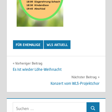
FÜR EHEMALIGE
WLS AKTUELL
Beitragsnavigation
Vorheriger Beitrag
Es ist wieder Löhe-Weihnacht
Nächster Beitrag
Konzert vom WLS-Projektchor
Suchen
Suchen