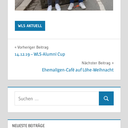
WLS AKTUELL
Beitragsnavigation
Vorheriger Beitrag
14.12.19 – WLS-Alumni Cup
Nächster Beitrag
Ehemaligen-Café auf Löhe-Weihnacht
Suchen
Suchen
nach:
NEUESTE BEITRÄGE