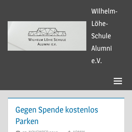
Zum
Wilhelm-
Inhalt
springen
Löhe-
Schule
Alumni
e.V.
Menü
Gegen Spende kostenlos
Parken