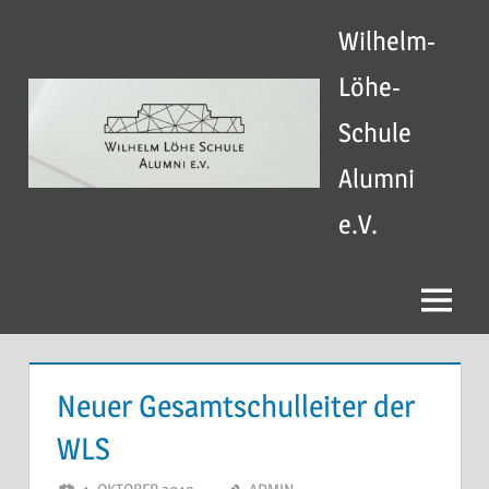
Zum
Wilhelm-
Inhalt
springen
Löhe-
Schule
Alumni
e.V.
Menü
Neuer Gesamtschulleiter der
WLS