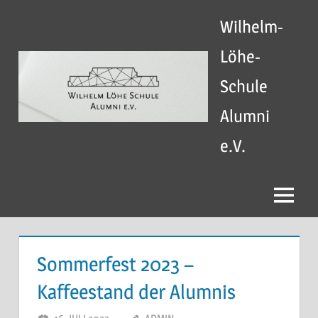
Zum
Wilhelm-
Inhalt
springen
Löhe-
Schule
Alumni
e.V.
Menü
Sommerfest 2023 –
Kaffeestand der Alumnis